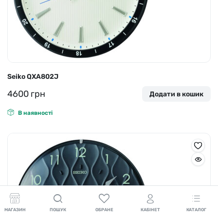
Seiko QXA802J
4600
грн
Додати в кошик
В наявності
МАГАЗИН
ПОШУК
ОБРАНЕ
КАБІНЕТ
КАТАЛОГ