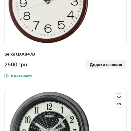
Seiko QXA847B
2500
грн
Додати в кошик
В наявності