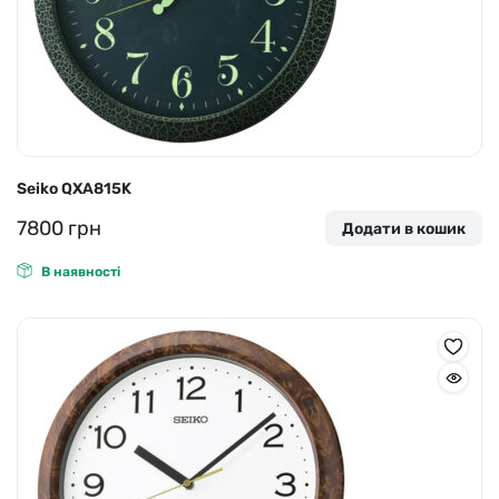
Seiko QXA815K
7800
грн
Додати в кошик
В наявності