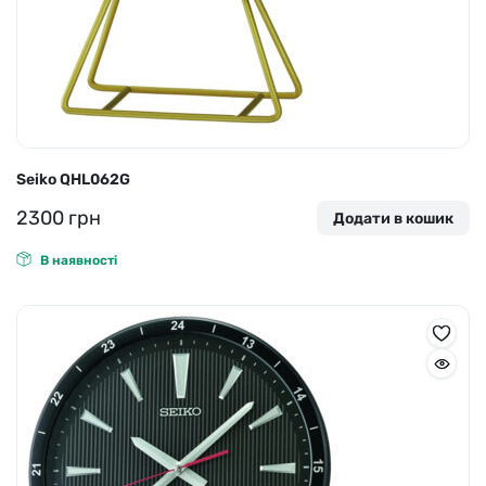
Seiko QHL062G
2300
грн
Додати в кошик
В наявності