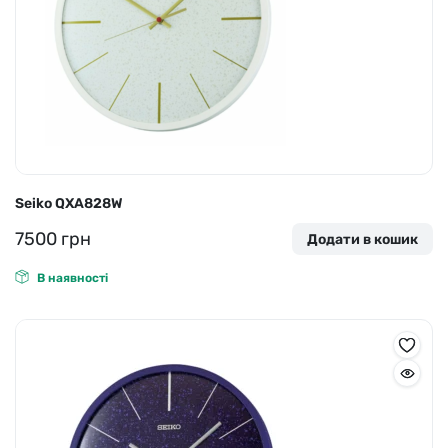
Seiko QXA828W
7500
грн
Додати в кошик
В наявності