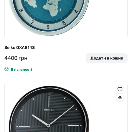
Seiko QXA814S
4400
грн
Додати в кошик
В наявності