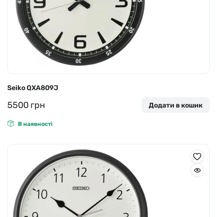
Seiko QXA809J
5500
грн
Додати в кошик
В наявності