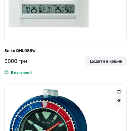
Seiko QHL088W
3000
грн
Додати в кошик
В наявності