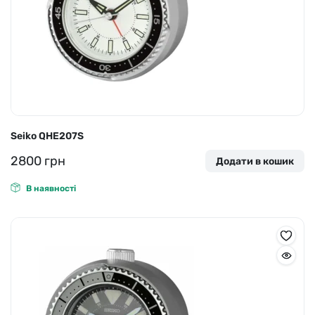
Seiko QHE207S
2800
грн
Додати в кошик
В наявності