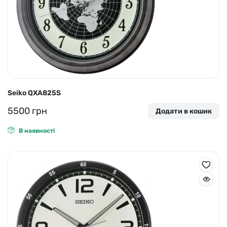
Seiko QXA825S
5500
грн
Додати в кошик
В наявності