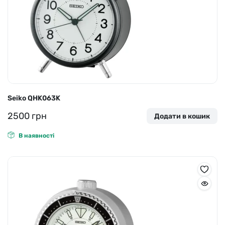
Seiko QHK063K
2500
грн
Додати в кошик
В наявності