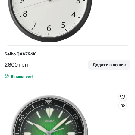
Seiko QXA796K
2800
грн
Додати в кошик
В наявності