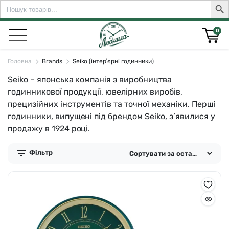
Search
Sear
for:
0
Головна
Brands
Seiko (інтерʼєрні годинники)
Seiko – японська компанія з виробництва
rch for:
годинникової продукції, ювелірних виробів,
прецизійних інструментів та точної механіки. Перші
годинники, випущені під брендом Seiko, з’явилися у
продажу в 1924 році.
Фільтр