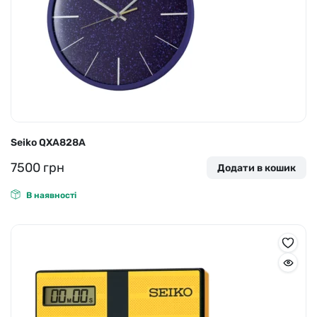
Seiko QXA828A
7500
грн
Додати в кошик
В наявності