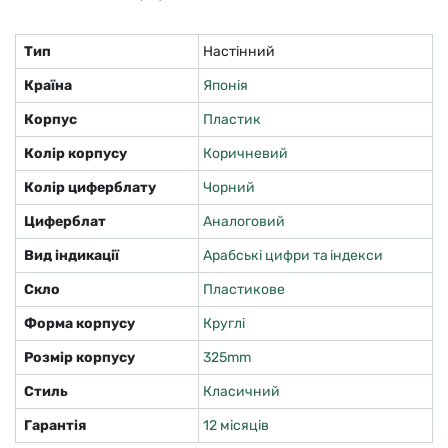
Тип
Настінний
Країна
Японія
Корпус
Пластик
Колір корпусу
Коричневий
Колір циферблату
Чорний
Циферблат
Аналоговий
Вид індикації
Арабські цифри та індекси
Скло
Пластикове
Форма корпусу
Круглі
Розмір корпусу
325mm
Стиль
Класичний
Гарантія
12 місяців