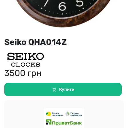
Seiko QHA014Z
3500
грн
Купити