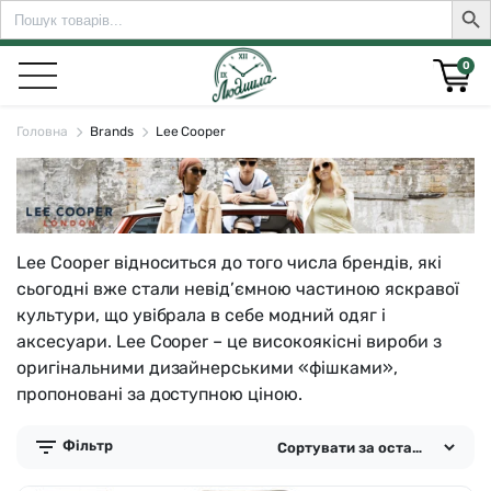
Search
Sear
for:
0
Головна
Brands
Lee Cooper
rch for:
Lee Cooper відноситься до того числа брендів, які
сьогодні вже стали невід’ємною частиною яскравої
культури, що увібрала в себе модний одяг і
аксесуари. Lee Cooper – це високоякісні вироби з
оригінальними дизайнерськими «фішками»,
пропоновані за доступною ціною.
Фільтр