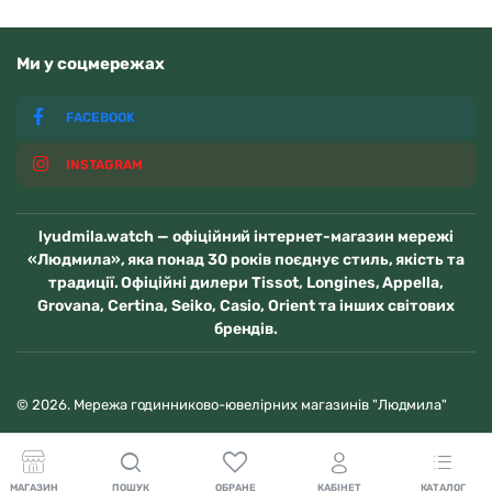
Ми у соцмережах
FACEBOOK
INSTAGRAM
lyudmila.watch — офіційний інтернет-магазин мережі
«Людмила», яка понад 30 років поєднує стиль, якість та
традиції. Офіційні дилери Tissot, Longines, Appella,
Grovana, Certina, Seiko, Casio, Orient та інших світових
брендів.
© 2026. Мережа годинниково-ювелірних магазинів "Людмила"
МАГАЗИН
ПОШУК
ОБРАНЕ
КАБІНЕТ
КАТАЛОГ