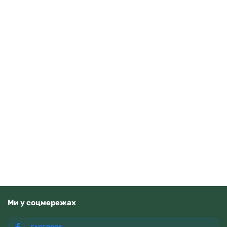
Lee Cooper LC06580.590
2912
грн
Додати в кошик
В наявності
Ми у соцмережах