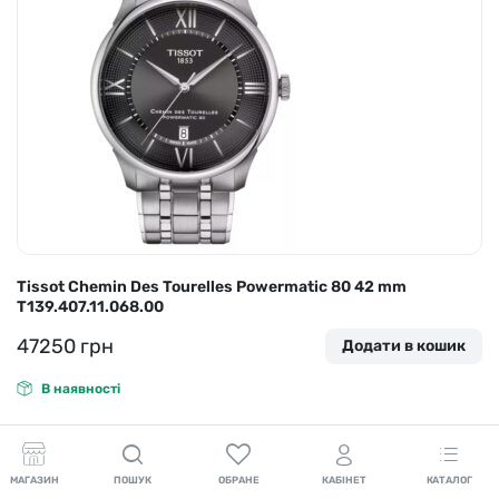
Tissot Chemin Des Tourelles Powermatic 80 42 mm
T139.407.11.068.00
47250
грн
Додати в кошик
В наявності
МАГАЗИН
ПОШУК
ОБРАНЕ
КАБІНЕТ
КАТАЛОГ