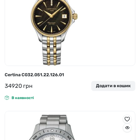
Certina C032.051.22.126.01
34920
грн
Додати в кошик
В наявності