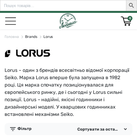
Search
Sear
for:
0
Головна
Brands
Lorus
rch for:
Lorus – один з брендів всесвітньо відомої корпорації
Seiko. Марка Lorus вперше була запущена в 1982
році. Ця марка спочатку позиціонувалася для
європейського ринку, де і сьогодні у Lorus сильні
позиції. Lorus – надійні, якісні годинники і
дизайнерські моделі. У кварцових годинниках
встановлені механізми Seiko.
Фільтр