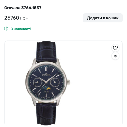
Grovana 3766.1537
25760
грн
Додати в кошик
В наявності