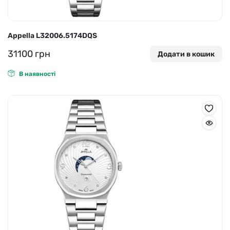
Appella L32006.5174DQS
31100
грн
Додати в кошик
В наявності