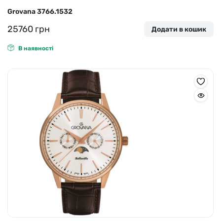
Grovana 3766.1532
25760
грн
Додати в кошик
В наявності