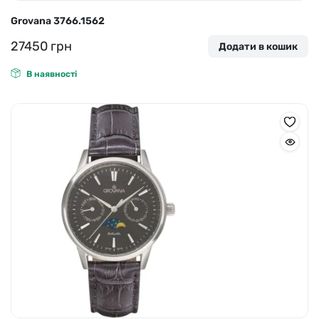
Grovana 3766.1562
27450
грн
Додати в кошик
В наявності