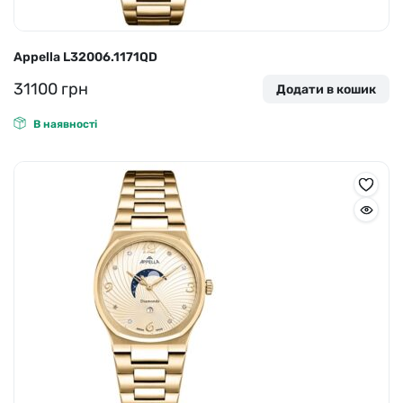
Appella L32006.1171QD
31100
грн
Додати в кошик
В наявності