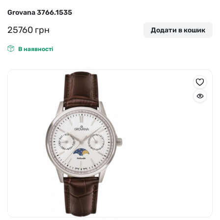
Grovana 3766.1535
25760
грн
Додати в кошик
В наявності