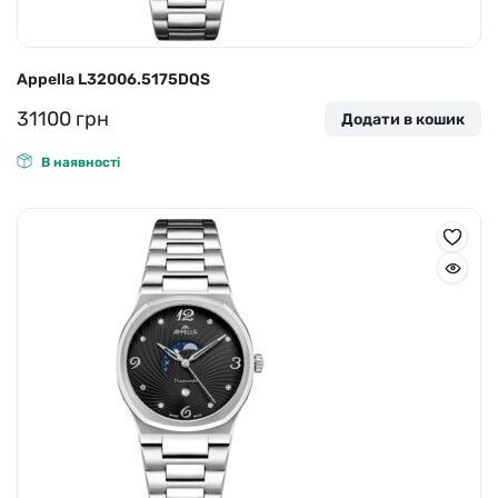
Appella L32006.5175DQS
31100
грн
Додати в кошик
В наявності