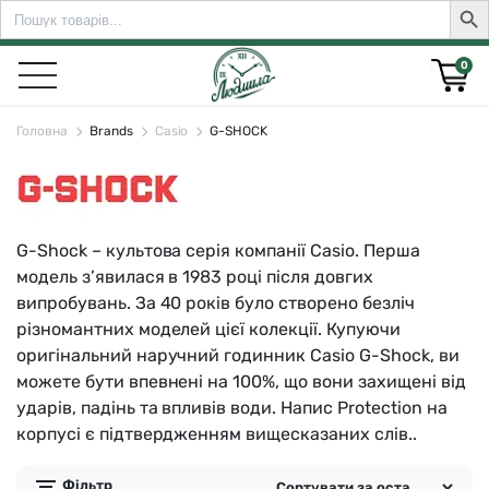
Search
Sear
for:
0
Головна
Brands
Casio
G-SHOCK
rch for:
G-Shock – культова серія компанії Casio. Перша
модель з’явилася в 1983 році після довгих
випробувань. За 40 років було створено безліч
різномантних моделей цієї колекції. Купуючи
оригінальний наручний годинник Casio G-Shock, ви
можете бути впевнені на 100%, що вони захищені від
ударів, падінь та впливів води. Напис Protection на
корпусі є підтвердженням вищесказаних слів..
Фільтр