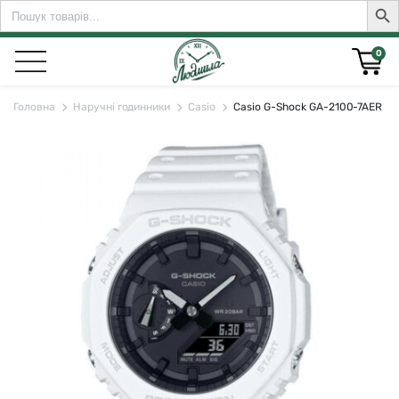
Search
Sear
for:
0
Головна
Наручні годинники
Casio
Casio G-Shock GA-2100-7AER
rch for: