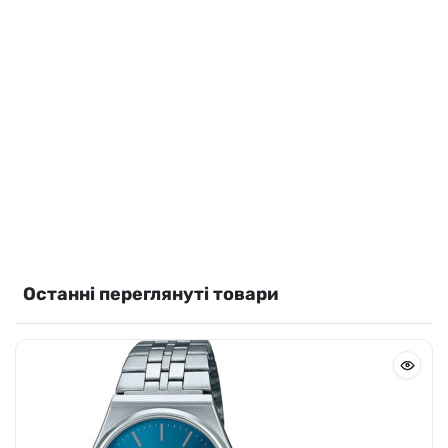
Casio G-Shock GA-010-1A1ER
8350
грн
Читати далі
Немає у наявності
Останні переглянуті товари