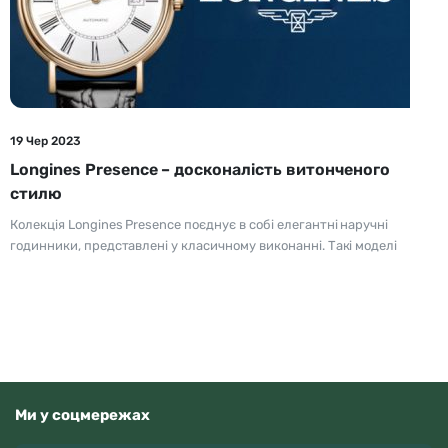
19 Чер 2023
Longines Presence – досконалість витонченого
стилю
Колекція Longines Presence поєднує в собі елегантні наручні
годинники, представлені у класичному виконанні. Такі моделі
Ми у соцмережах