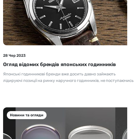
28 Чер 2023
Огляд відомих брендів японських годинників
Японські годинникові бренди вже досить давно займають
лідируючі позиції на ринку наручного годинників, не поступаючись
Новини та огляди