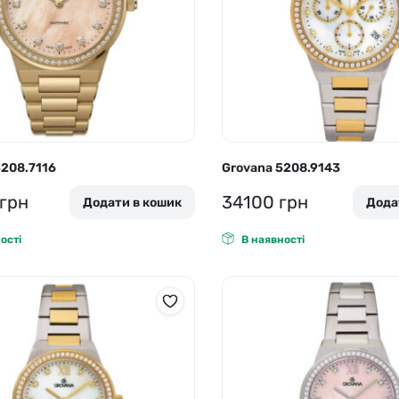
o
Pierre Ricaud
es Lemans
Q&Q
5208.7116
Grovana 5208.9143
грн
34100
грн
Додати в кошик
Дода
ості
В наявності