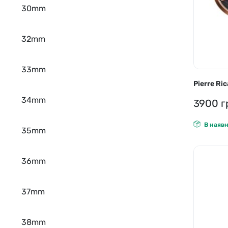
30mm
32mm
33mm
Pierre R
34mm
3900
г
В наявн
35mm
36mm
37mm
38mm