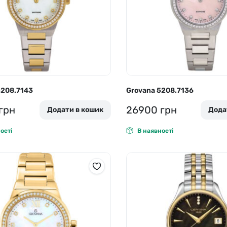
5208.7143
Grovana 5208.7136
грн
26900
грн
Додати в кошик
Дода
ості
В наявності