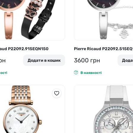
icaud P22092.915EQN150
Pierre Ricaud P22092.515EQ
рн
3600
грн
Додати в кошик
Дода
ості
В наявності