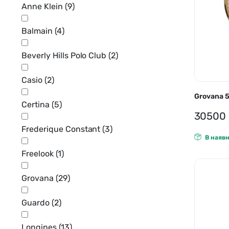
Anne Klein
(9)
Carbon14 🇨🇭
Прозора кришка корпусу
Guard
Balmain
(4)
Casio
Діаманти
Jacqu
Certina 🇨🇭
Beverly Hills Polo Club
(2)
Індекси
Casio
(2)
Арабські цифри та індекси
Grovana 
Certina
(5)
Римські цифри та індекси
30500
Арабські цифри
Frederique Constant
(3)
В наявн
Римські цифри
Freelook
(1)
Без індикації
Grovana
(29)
Guardo
(2)
Longines
(13)