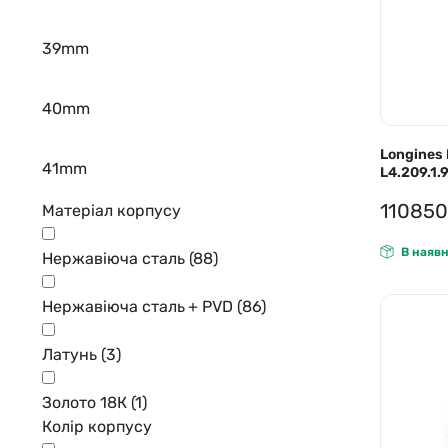
39mm
40mm
Longines 
41mm
L4.209.1.9
11085
Матеріал корпусу
В наявн
Нержавіюча сталь
(88)
Нержавіюча сталь + PVD
(86)
Латунь
(3)
Золото 18К
(1)
Колір корпусу