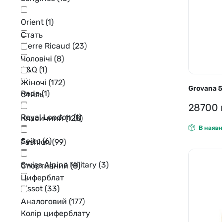
Orient
(1)
Стать
Pierre Ricaud
(23)
Чоловічі
(8)
Q&Q
(1)
Жіночі
(172)
Grovana 
Rado
(1)
Стиль
28700
Royal London
(1)
Класичний
(128)
В наявн
Seiko
(6)
Fashion
(99)
Swiss Alpine Military
(3)
Спортивний
(8)
Циферблат
Tissot
(33)
Аналоговий
(177)
Колір циферблату