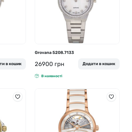
Grovana 5208.7133
26900
грн
ти в кошик
Додати в кошик
В наявності