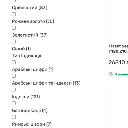
Сріблястий
(83)
Рожеве золото
(70)
Золотистий
(37)
Tissot Se
Сірий
(1)
T120.210.
Тип Індикації
26810
Арабські цифри
(1)
В наявн
Арабські цифри та індекси
(13)
Індекси
(121)
Без індикації
(4)
Римські цифри
(7)