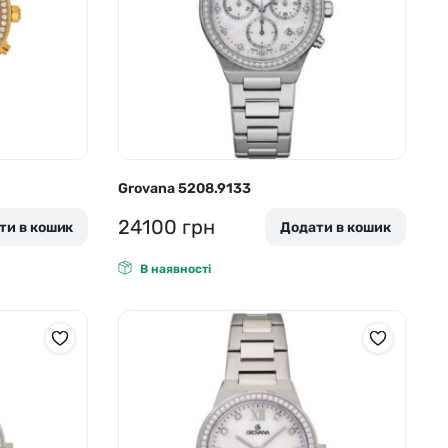
Skagen
Перламутр
Swiss Alpine Military 🇨🇭
Tissot 🇨🇭
Grovana 5208.9133
24100
грн
ти в кошик
Додати в кошик
В наявності