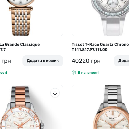
La Grande Classique
Tissot T-Race Quartz Chro
7.7
T141.817.97.111.00
0
грн
40220
грн
Додати в кошик
Дода
ості
В наявності