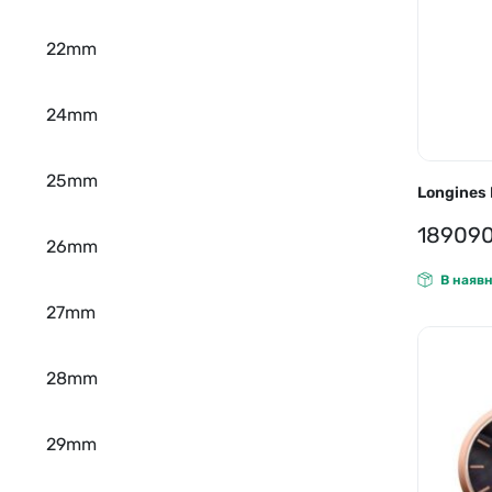
22mm
24mm
25mm
Longines 
18909
26mm
В наявн
27mm
28mm
29mm