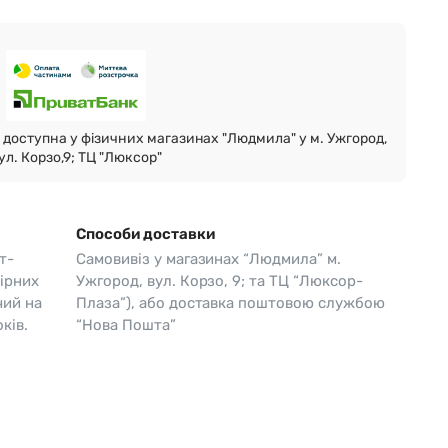
Skagen
Перламутр
Swiss Alpine Military 🇨🇭
Tissot 🇨🇭
доступна у фізичних магазинах "Людмила" у м. Ужгород,
ул. Корзо,9; ТЦ "Люксор"
Способи доставки
т-
Самовивіз у магазинах “Людмила” м.
ірних
Ужгород, вул. Корзо, 9; та ТЦ “Люксор-
чий на
Плаза”), або доставка поштовою службою
ків.
“Нова Пошта”