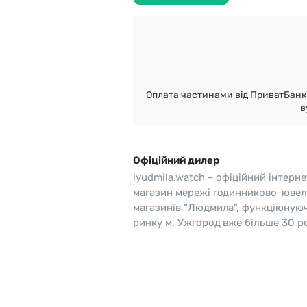
o
Pierre Ricaud
es Lemans
Q&Q
Оплата частинами від ПриватБанк 
в
Офіційний дилер
lyudmila.watch – офіційний інтерне
магазин мережі годинниково-ювел
магазинів “Людмила”, функціюную
ринку м. Ужгород вже більше 30 ро