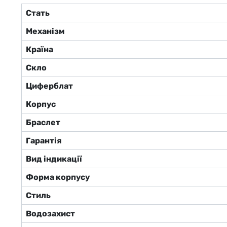
Стать
Механізм
Країна
Скло
Циферблат
Корпус
Браслет
Гарантія
Вид індикації
Форма корпусу
Стиль
Водозахист