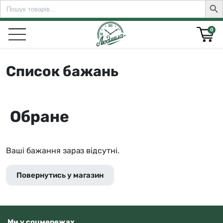
Search
Sear
for:
0
Список бажань
rch for:
Обране
Ваші бажання зараз відсутні.
Повернутись у магазин
Ми у соцмережах