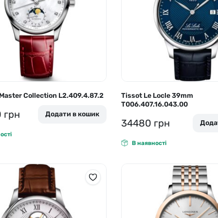
Master Collection L2.409.4.87.2
Tissot Le Locle 39mm
T006.407.16.043.00
0
грн
Додати в кошик
34480
грн
Дода
ості
В наявності