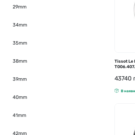
29mm
34mm
35mm
38mm
Tissot Le
T006.407.
43740
39mm
В наявн
40mm
41mm
42mm