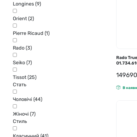
Longines
(9)
Carbon14 🇨🇭
Прозора кришка корпусу
Guard
Orient
(2)
Casio
Діаманти
Jacqu
Certina 🇨🇭
Pierre Ricaud
(1)
Індекси
Rado
(3)
Арабські цифри та індекси
Rado True
Seiko
(7)
01.734.61
Римські цифри та індекси
14969
Арабські цифри
Tissot
(25)
Стать
Римські цифри
В наявн
Без індикації
Чоловічі
(44)
Жіночі
(7)
Стиль
Класичний
(41)