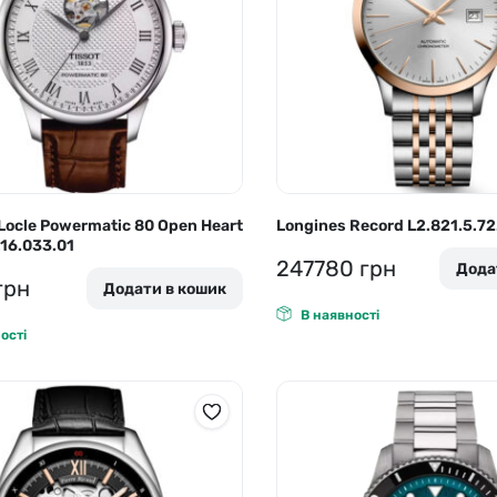
 Locle Powermatic 80 Open Heart
Longines Record L2.821.5.72
16.033.01
247780
грн
Дода
грн
Додати в кошик
В наявності
ості