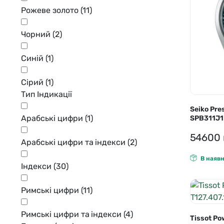
Рожеве золото
(11)
Чорний
(2)
Синій
(1)
Сірий
(1)
Тип Індикації
Seiko Pre
Арабські цифри
(1)
SPB311J1
54600
Арабські цифри та індекси
(2)
В наявн
Індекси
(30)
Римські цифри
(11)
Римські цифри та індекси
(4)
Tissot Po