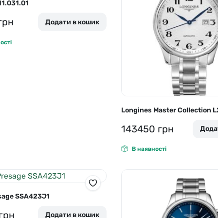
11.031.01
грн
Додати в кошик
ості
Longines Master Collection L
143450
грн
Дода
В наявності
esage SSA423J1
грн
Додати в кошик