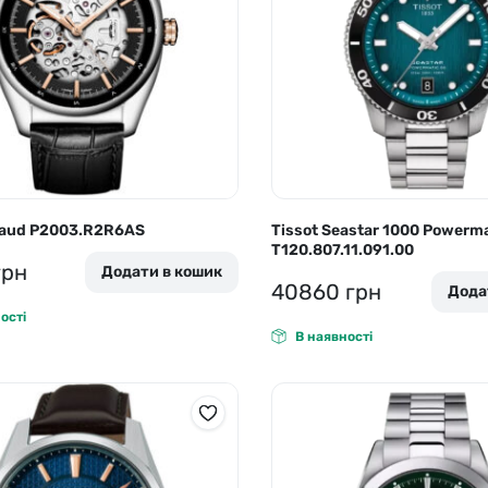
icaud P2003.R2R6AS
Tissot Seastar 1000 Powerma
T120.807.11.091.00
грн
Додати в кошик
40860
грн
Дода
ості
В наявності