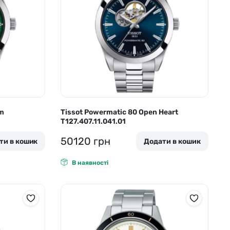
um
Tissot Powermatic 80 Open Heart
T127.407.11.041.01
50120
грн
ти в кошик
Додати в кошик
В наявності