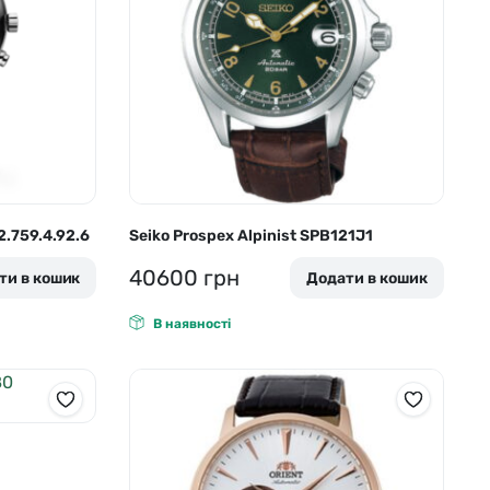
2.759.4.92.6
Seiko Prospex Alpinist SPB121J1
40600
грн
ти в кошик
Додати в кошик
В наявності