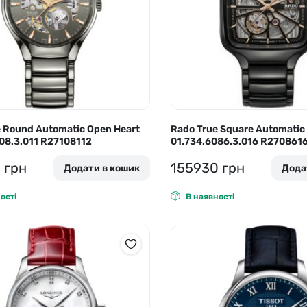
o
Pierre Ricaud
es Lemans
Q&Q
 Round Automatic Open Heart
Rado True Square Automatic
08.3.011 R27108112
01.734.6086.3.016 R270861
0
грн
155930
грн
Додати в кошик
Дода
ості
В наявності