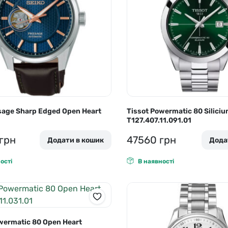
sage Sharp Edged Open Heart
Tissot Powermatic 80 Silici
T127.407.11.091.01
грн
47560
грн
Додати в кошик
Дода
ості
В наявності
wermatic 80 Open Heart