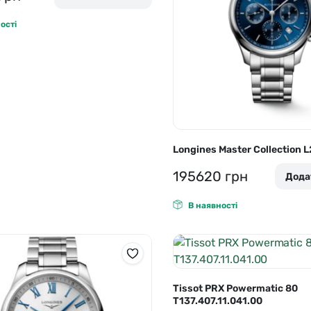
ості
Longines Master Collection L
195620
грн
Дода
В наявності
Tissot PRX Powermatic 80
T137.407.11.041.00