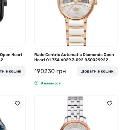
Skagen
Перламутр
Swiss Alpine Military 🇨🇭
Tissot 🇨🇭
 Open Heart
Rado Centrix Automatic Diamonds Open
62
Heart 01.734.6029.3.092 R30029922
190230
грн
ти в кошик
Додати в кошик
В наявності