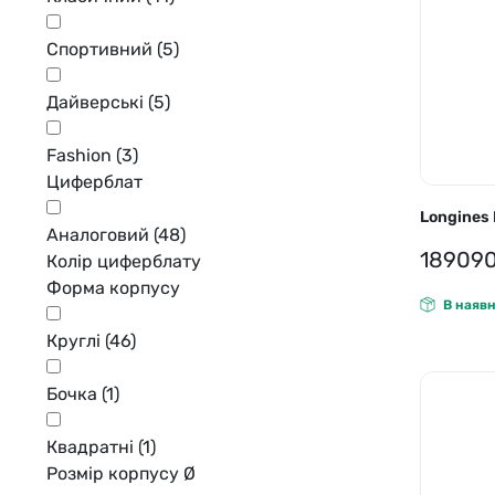
Спортивний
(5)
Дайверські
(5)
Fashion
(3)
Циферблат
Longines 
Аналоговий
(48)
18909
Колір циферблату
Форма корпусу
В наявн
Круглі
(46)
Бочка
(1)
Квадратні
(1)
Розмір корпусу Ø