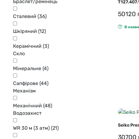
Браслет/ремінець
T127.407.
50120
Сталевий
(36)
В наявн
Шкіряний
(12)
Керамічний
(3)
Скло
Мінеральне
(4)
Сапфірове
(44)
Механізм
Механічний
(48)
Водозахист
Seiko Pr
WR 30 м (3 атм)
(21)
30700