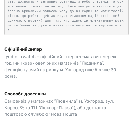
сть, дозволяючи детально розгледіти роботу вузлів та фун
кціональні камені механізму. Технічна досконалість підкр
іплена вражаючим запасом ходу до 80 годин та магнітостій
кістю, що робить цей аксесуар еталоном надійності. Цей г
одинник створений для тих, хто цінує інтелектуальну розк
іш та бажає відчувати живий ритм часу на своєму зап’яст
і.
Офіційний дилер
lyudmila.watch – офіційний інтернет-магазин мережі
годинниково-ювелірних магазинів “Людмила”,
функціюнуючий на ринку м. Ужгород вже більше 30
років.
Способи доставки
Самовивіз у магазинах “Людмила” м. Ужгород, вул.
Корзо, 9; та ТЦ “Люксор-Плаза”), або доставка
поштовою службою “Нова Пошта”