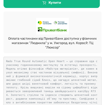
Купити
Оплата частинами від ПриватБанк доступна у фізичних
магазинах "Людмила" у м. Ужгород, вул. Корзо,9; ТЦ
"Люксор"
Rado True Round Automatic Open Heart — це справжня ода с
учасному годинниковому мистецтву та естетиці прозорості.
Модель втілює філософію «Майстра матеріалів», де кожен в
узол механізму стає частиною візуальної симфонії. Викона
ний у фірмовій високотехнологічній кераміці, корпус випр
омінює глибокий сірий блиск, що нагадує шляхетний метал,
але дарує шкірі винятковий комфорт, легкість та приємну
теплоту. Крізь вишукані вирізи на сірому циферблаті відк
ривається заворожливий танець швейцарського калібру R73
4. Золотисті стрілки та індекси створюють шляхетний конт
раст, додаючи композиції об’єму та престижу. Сапфірове с
кло з антибліковим покриттям забезпечує бездоганну чіткі