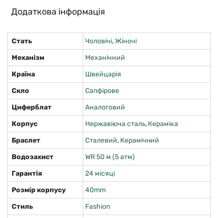
Додаткова інформація
Стать
Чоловічі
,
Жіночі
Механізм
Механічний
Країна
Швейцарія
Скло
Сапфірове
Циферблат
Аналоговий
Корпус
Нержавіюча сталь
,
Кераміка
Браслет
Сталевий
,
Керамічний
Водозахист
WR 50 м (5 атм)
Гарантія
24 місяці
Розмір корпусу
40mm
Стиль
Fashion