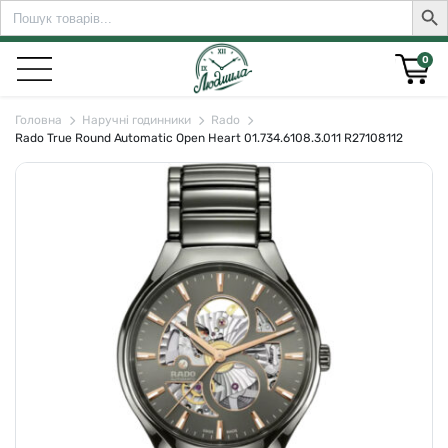
Search
Sear
for:
0
Головна
Наручні годинники
Rado
Rado True Round Automatic Open Heart 01.734.6108.3.011 R27108112
rch for: