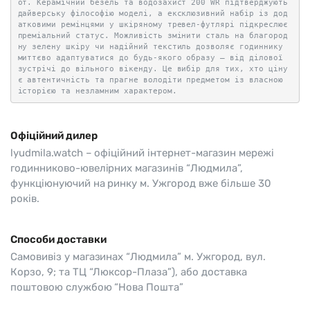
от. Керамічний безель та водозахист 200 WR підтверджують
дайверську філософію моделі, а ексклюзивний набір із дод
атковими ремінцями у шкіряному тревел-футлярі підкреслює
преміальний статус. Можливість змінити сталь на благород
ну зелену шкіру чи надійний текстиль дозволяє годиннику
миттєво адаптуватися до будь-якого образу — від ділової
зустрічі до вільного вікенду. Це вибір для тих, хто ціну
є автентичність та прагне володіти предметом із власною
історією та незламним характером.
Офіційний дилер
lyudmila.watch – офіційний інтернет-магазин мережі
годинниково-ювелірних магазинів “Людмила”,
функціюнуючий на ринку м. Ужгород вже більше 30
років.
Способи доставки
Самовивіз у магазинах “Людмила” м. Ужгород, вул.
Корзо, 9; та ТЦ “Люксор-Плаза”), або доставка
поштовою службою “Нова Пошта”