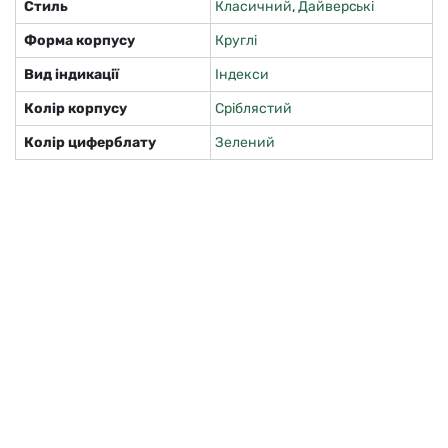
Стиль
Класичний
,
Дайверські
Форма корпусу
Круглі
Вид індикації
Індекси
Колір корпусу
Сріблястий
Колір циферблату
Зелений