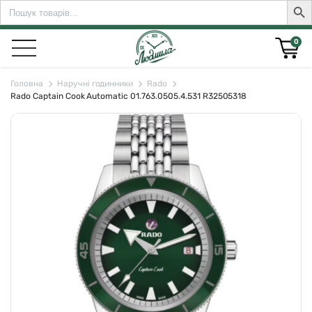
Search
Sear
for:
0
Головна
Наручні годинники
Rado
Rado Captain Cook Automatic 01.763.0505.4.531 R32505318
rch for: