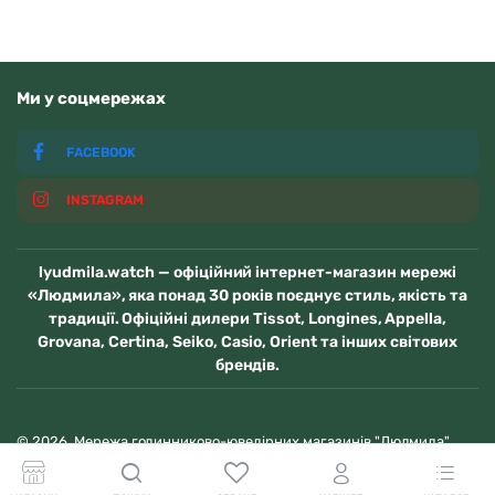
Ми у соцмережах
FACEBOOK
INSTAGRAM
lyudmila.watch — офіційний інтернет-магазин мережі
«Людмила», яка понад 30 років поєднує стиль, якість та
традиції. Офіційні дилери Tissot, Longines, Appella,
Grovana, Certina, Seiko, Casio, Orient та інших світових
брендів.
© 2026. Мережа годинниково-ювелірних магазинів "Людмила"