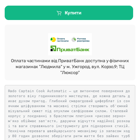
Купити
Оплата частинами від ПриватБанк доступна у фізичних
магазинах "Людмила" у м. Ужгород, вул. Корзо,9; ТЦ
"Люксор"
Rado Captain Cook Automatic — це витончене повернення до
золотого віку годинникового мистецтва, де кожна деталь д
ихає духом пригод. Глибокий смарагдовий циферблат із сон
ячним шліфуванням та масивні стрілки створюють об'ємний
візуальний сюжет під опуклим сапфіровим склом. Сталевий
корпус у поєднанні з браслетом плетіння «рисове зерно»
м'яко обіймає зап'ястя, даруючи відчуття надійної розкош
і та ваги справжнього інструменту для підкорення стихій.
Технічна перевага швейцарського механізму із запасом ход
у 80 годин дозволяє зберігати ритм життя без зайвих турб