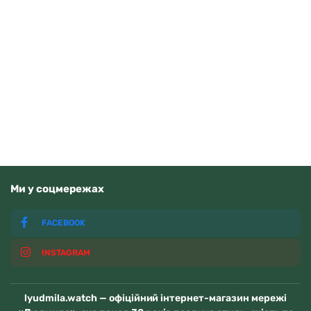
Tissot Ballade 40mm T156.410.11.351.00
Читати далі
Немає у наявності
Ми у соцмережах
FACEBOOK
INSTAGRAM
lyudmila.watch — офіційний інтернет-магазин мережі