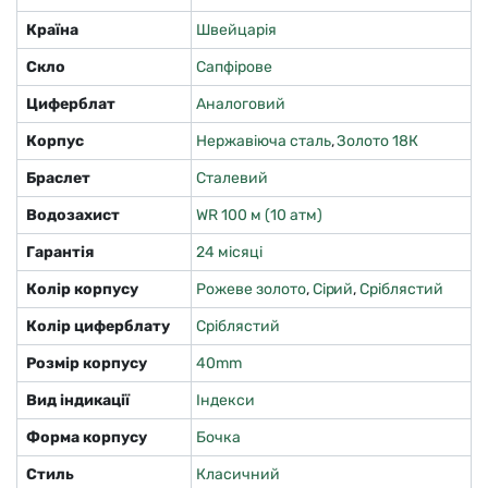
Країна
Швейцарія
Скло
Сапфірове
Циферблат
Аналоговий
Корпус
Нержавіюча сталь
,
Золото 18К
Браслет
Сталевий
Водозахист
WR 100 м (10 атм)
Гарантія
24 місяці
Колір корпусу
Рожеве золото
,
Сірий
,
Сріблястий
Колір циферблату
Сріблястий
Розмір корпусу
40mm
Вид індикації
Індекси
Форма корпусу
Бочка
Стиль
Класичний