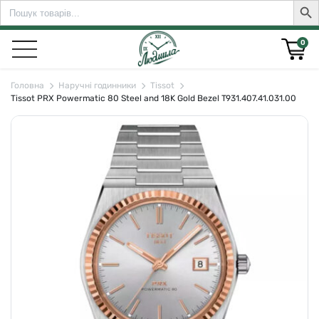
Search
Sear
for:
0
Головна
Наручні годинники
Tissot
Tissot PRX Powermatic 80 Steel and 18K Gold Bezel T931.407.41.031.00
rch for: