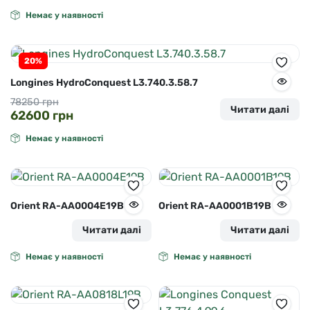
Немає у наявності
20%
Longines HydroConquest L3.740.3.58.7
Оригінальна
Поточна
78250
грн
Читати далі
62600
грн
ціна:
ціна:
78250 грн.
62600 грн.
Немає у наявності
Orient RA-AA0004E19B
Orient RA-AA0001B19B
Читати далі
Читати далі
Немає у наявності
Немає у наявності