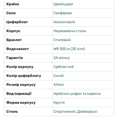
Країна
Швейцарія
Скло
Сапфірове
Циферблат
Аналоговий
Корпус
Нержавіюча сталь
Браслет
Сталевий
Водозахист
WR 300 м (30 атм)
Гарантія
24 місяці
Колір корпусу
Сріблястий
Колір циферблату
Синій
Розмір корпусу
41mm
Вид індикації
Арабські цифри та індекси
Форма корпусу
Круглі
Стиль
Спортивний
,
Дайверські