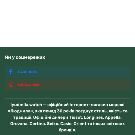
88030
грн
Читати далі
Немає у наявності
Ми у соцмережах
FACEBOOK
INSTAGRAM
lyudmila.watch — офіційний інтернет-магазин мережі
«Людмила», яка понад 30 років поєднує стиль, якість та
традиції. Офіційні дилери Tissot, Longines, Appella,
Grovana, Certina, Seiko, Casio, Orient та інших світових
брендів.