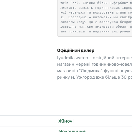
tain Cook. Сніжно-білий циферблат 
лискують замість годинникових інде
ної кераміки та полірована сталь к
ті. Всередині — автоматичний каліб
запасом ходу, що є запорукою бездо
дозволяє миттєво змінювати образ, 
ана прикраса та надійний інструмен
Офіційний дилер
lyudmila.watch – офіційний інтерне
магазин мережі годинниково-ювел
магазинів “Людмила”, функціюную
ринку м. Ужгород вже більше 30 ро
Жіночі
Механічний