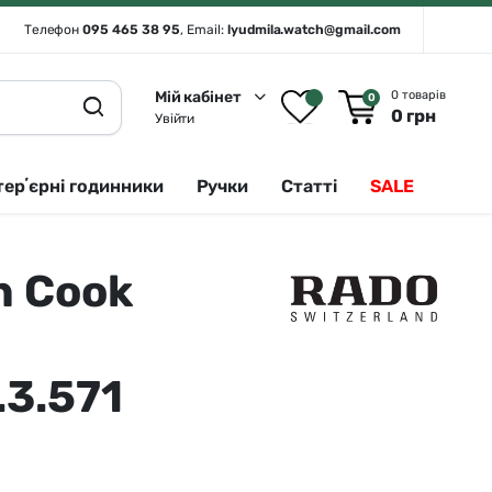
Телефон
095 465 38 95
, Email:
lyudmila.watch@gmail.com
Мій кабінет
0 товарів
0
0
грн
Увійти
терʼєрні годинники
Ручки
Статті
SALE
n Cook
Rado 🇨🇭
Сріблястий
Romanson
Білий
Royal London
Чорний
.3.571
Seiko
Золотистий
Seiko (інтерʼєрні годинники)
Зелений
Sergio Tacchini
Синій