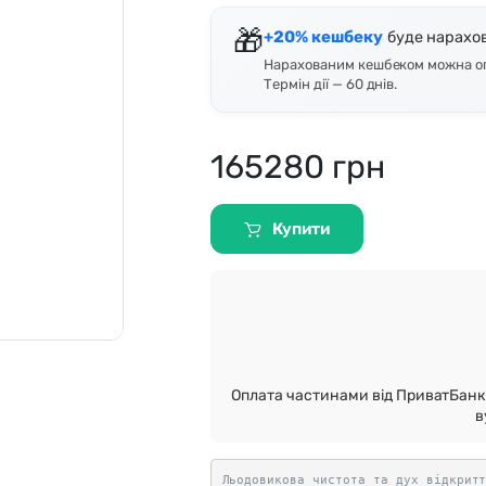
o
Pierre Ricaud
🎁
+20% кешбеку
буде нарахов
Нарахованим кешбеком можна опл
es Lemans
Q&Q
Термін дії — 60 днів.
165280
грн
Купити
Оплата частинами від ПриватБанк 
в
Льодовикова чистота та дух відкрит