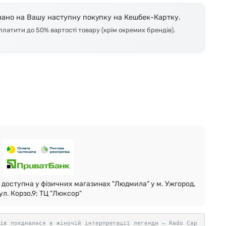
Skagen
Перламутр
ано на Вашу наступну покупку на Кешбек-Картку.
атити до 50% вартості товару (крім окремих брендів).
Swiss Alpine Military 🇨🇭
Tissot 🇨🇭
доступна у фізичних магазинах "Людмила" у м. Ужгород,
ул. Корзо,9; ТЦ "Люксор"
тів поєдналися в жіночій інтерпретації легенди — Rado Cap