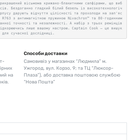
прикрашений вісьмома крижано-блакитними сапфірами, що виб
ксів. Бездоганно гладкий білий безель із високотехнологіч
орпусу дарують відчуття цілісності та прохолоди на зап'яс
р R763 з антимагнітною пружиною Nivachron™ та 80-годинним
ганної точності та незалежності. А набір з трьох ремінців
підкорюючись лише вашому настрою. Captain Cook — це вишук
т для сучасної дослідниці.
Способи доставки
т-
Самовивіз у магазинах “Людмила” м.
ірних
Ужгород, вул. Корзо, 9; та ТЦ “Люксор-
чий на
Плаза”), або доставка поштовою службою
ків.
“Нова Пошта”