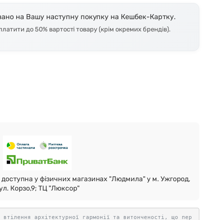
Skagen
Перламутр
ано на Вашу наступну покупку на Кешбек-Картку.
атити до 50% вартості товару (крім окремих брендів).
Swiss Alpine Military 🇨🇭
Tissot 🇨🇭
доступна у фізичних магазинах "Людмила" у м. Ужгород,
ул. Корзо,9; ТЦ "Люксор"
е втілення архітектурної гармонії та витонченості, що пер