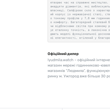
етворює час на справжнє мистецтво.
анадцяти діамантів, які виблискуют
власниці. Сапфірове скло з характе
ий корпус із нержавіючої сталі, ст
о тонкому профілю у 7,8 мм годинни
о комфорту. Багаторядний сталевий 
чи відблисками світла при кожному 
ує еталонну точність, а лаконічна 
дають моделі функціональної доскон
ої елегантності, втілений у благор
Офіційний дилер
lyudmila.watch – офіційний інтерне
магазин мережі годинниково-ювел
магазинів “Людмила”, функціюную
ринку м. Ужгород вже більше 30 ро