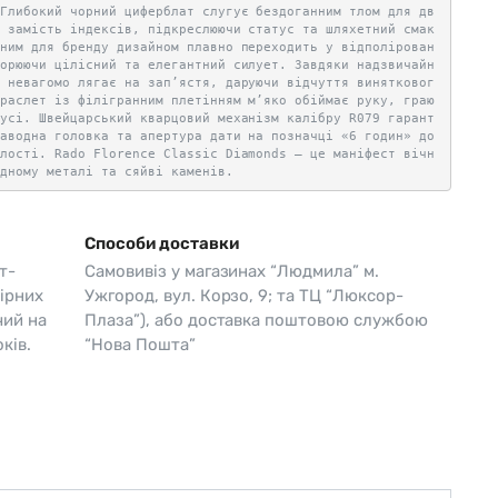
 Глибокий чорний циферблат слугує бездоганним тлом для дв
ь замість індексів, підкреслюючи статус та шляхетний смак
рним для бренду дизайном плавно переходить у відполірован
ворюючи цілісний та елегантний силует. Завдяки надзвичайн
к невагомо лягає на зап’ястя, даруючи відчуття винятковог
браслет із філігранним плетінням м’яко обіймає руку, граю
русі. Швейцарський кварцовий механізм калібру R079 гарант
заводна головка та апертура дати на позначці «6 годин» до
алості. Rado Florence Classic Diamonds — це маніфест вічн
одному металі та сяйві каменів.
Способи доставки
т-
Самовивіз у магазинах “Людмила” м.
ірних
Ужгород, вул. Корзо, 9; та ТЦ “Люксор-
чий на
Плаза”), або доставка поштовою службою
ків.
“Нова Пошта”