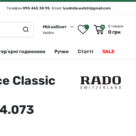
Телефон
095 465 38 95
, Email:
lyudmila.watch@gmail.com
Мій кабінет
0 товарів
0
0
грн
Увійти
терʼєрні годинники
Ручки
Статті
SALE
e Classic
Rado 🇨🇭
Сріблястий
Romanson
Білий
Royal London
Чорний
.4.073
Seiko
Золотистий
Seiko (інтерʼєрні годинники)
Зелений
Sergio Tacchini
Синій