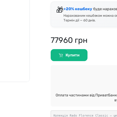
o
Pierre Ricaud
🎁
+20% кешбеку
буде нарахов
Нарахованим кешбеком можна опл
es Lemans
Q&Q
Термін дії — 60 днів.
77960
грн
Купити
Оплата частинами від ПриватБанк 
в
Колекція Rado Florence Classic — ц