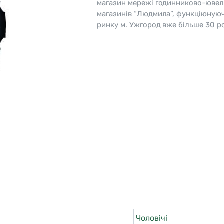
магазин мережі годинниково-ювел
магазинів “Людмила”, функціюную
o
Pierre Ricaud
ринку м. Ужгород вже більше 30 ро
es Lemans
Q&Q
Чоловічі