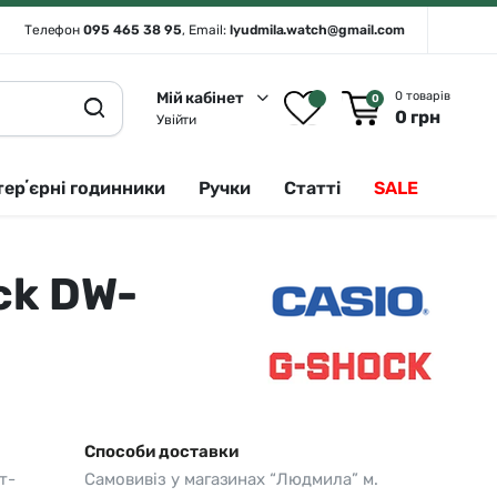
Телефон
095 465 38 95
, Email:
lyudmila.watch@gmail.com
Мій кабінет
0 товарів
0
0
грн
Увійти
терʼєрні годинники
Ручки
Статті
SALE
ck DW-
Rado 🇨🇭
Сріблястий
Romanson
Білий
Royal London
Чорний
Seiko
Золотистий
Seiko (інтерʼєрні годинники)
Зелений
Способи доставки
т-
Самовивіз у магазинах “Людмила” м.
Sergio Tacchini
Синій