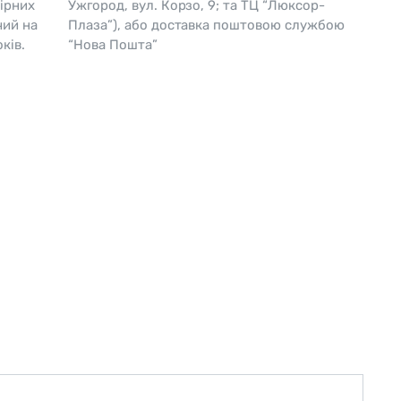
ірних
Ужгород, вул. Корзо, 9; та ТЦ “Люксор-
чий на
Плаза”), або доставка поштовою службою
Skagen
Перламутр
ків.
“Нова Пошта”
Swiss Alpine Military 🇨🇭
Tissot 🇨🇭