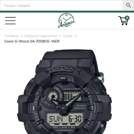
Search
Sear
for:
0
Головна
Наручні годинники
Casio
Casio G-Shock GA-700BCE-1AER
rch for: