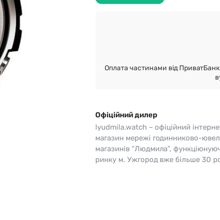
o
Pierre Ricaud
es Lemans
Q&Q
Оплата частинами від ПриватБанк 
в
Офіційний дилер
lyudmila.watch – офіційний інтерне
магазин мережі годинниково-ювел
магазинів “Людмила”, функціюную
ринку м. Ужгород вже більше 30 ро