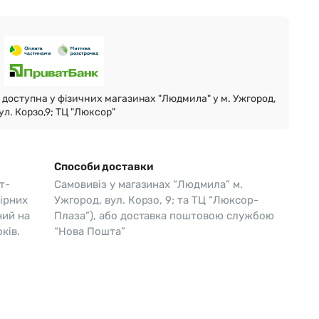
Skagen
Перламутр
Swiss Alpine Military 🇨🇭
Tissot 🇨🇭
доступна у фізичних магазинах "Людмила" у м. Ужгород,
ул. Корзо,9; ТЦ "Люксор"
Способи доставки
т-
Самовивіз у магазинах “Людмила” м.
ірних
Ужгород, вул. Корзо, 9; та ТЦ “Люксор-
чий на
Плаза”), або доставка поштовою службою
ків.
“Нова Пошта”