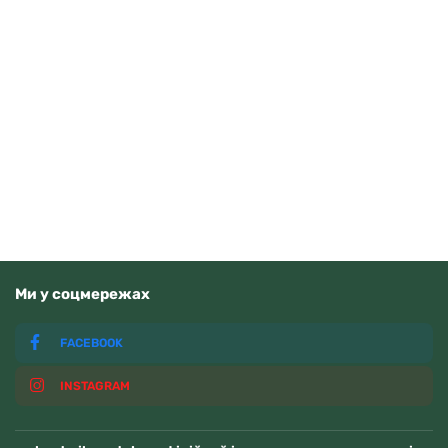
Casio G-Shock GA-010-1A1ER
8350
грн
Читати далі
Немає у наявності
Ми у соцмережах
FACEBOOK
INSTAGRAM