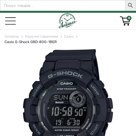
Search
Sear
for:
0
Головна
Наручні годинники
Casio
Casio G-Shock GBD-800-1BER
rch for: