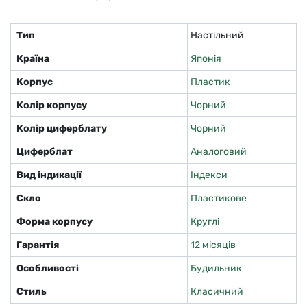
Тип
Настільний
Країна
Японія
Корпус
Пластик
Колір корпусу
Чорний
Колір циферблату
Чорний
Циферблат
Аналоговий
Вид індикації
Індекси
Скло
Пластикове
Форма корпусу
Круглі
Гарантія
12 місяців
Особливості
Будильник
Стиль
Класичний