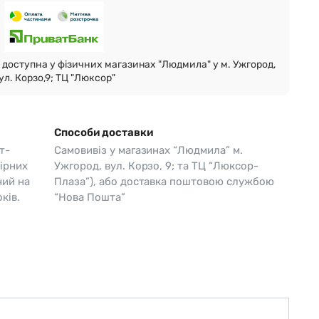
Skagen
Перламутр
Swiss Alpine Military 🇨🇭
доступна у фізичних магазинах "Людмила" у м. Ужгород,
Tissot 🇨🇭
ул. Корзо,9; ТЦ "Люксор"
Способи доставки
т-
Самовивіз у магазинах “Людмила” м.
ірних
Ужгород, вул. Корзо, 9; та ТЦ “Люксор-
чий на
Плаза”), або доставка поштовою службою
ків.
“Нова Пошта”