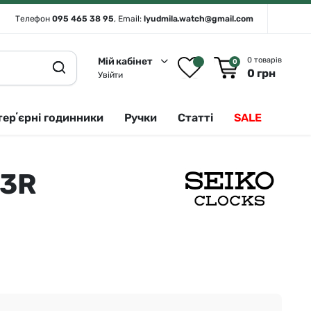
Телефон
095 465 38 95
, Email:
lyudmila.watch@gmail.com
Мій кабінет
0 товарів
0
0
грн
Увійти
терʼєрні годинники
Ручки
Статті
SALE
63R
Rado 🇨🇭
Сріблястий
Romanson
Білий
Royal London
Чорний
Seiko
Золотистий
Seiko (інтерʼєрні годинники)
Зелений
Sergio Tacchini
Синій