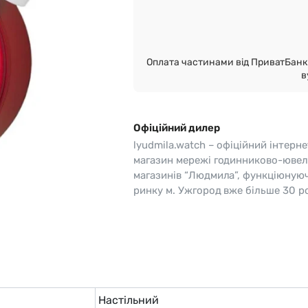
o
Pierre Ricaud
es Lemans
Q&Q
Оплата частинами від ПриватБанк 
в
Офіційний дилер
lyudmila.watch – офіційний інтерне
магазин мережі годинниково-ювел
магазинів “Людмила”, функціюную
ринку м. Ужгород вже більше 30 ро
Настільний