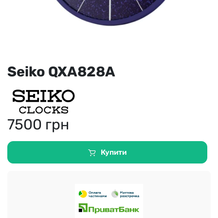
Seiko QXA828A
7500
грн
Купити