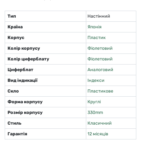
Тип
Настінний
Країна
Японія
Корпус
Пластик
Колір корпусу
Фіолетовий
Колір циферблату
Фіолетовий
Циферблат
Аналоговий
Вид індикації
Індекси
Скло
Пластикове
Форма корпусу
Круглі
Розмір корпусу
330mm
Стиль
Класичний
Гарантія
12 місяців