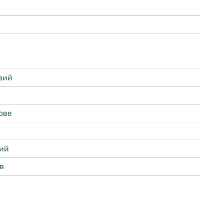
вий
ове
ий
ів