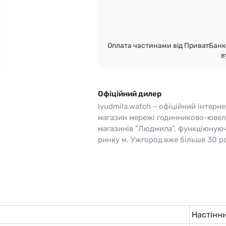
o
Pierre Ricaud
es Lemans
Q&Q
Оплата частинами від ПриватБанк 
в
Офіційний дилер
lyudmila.watch – офіційний інтерне
магазин мережі годинниково-ювел
магазинів “Людмила”, функціюную
ринку м. Ужгород вже більше 30 ро
Настінн