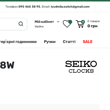
Телефон
095 465 38 95
, Email:
lyudmila.watch@gmail.com
Мій кабінет
0 товарів
0
0
грн
Увійти
терʼєрні годинники
Ручки
Статті
SALE
28W
Rado 🇨🇭
Сріблястий
Romanson
Білий
Royal London
Чорний
Seiko
Золотистий
Seiko (інтерʼєрні годинники)
Зелений
Sergio Tacchini
Синій