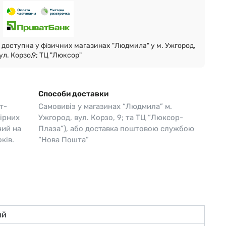
Skagen
Перламутр
Swiss Alpine Military 🇨🇭
доступна у фізичних магазинах "Людмила" у м. Ужгород,
Tissot 🇨🇭
ул. Корзо,9; ТЦ "Люксор"
Способи доставки
т-
Самовивіз у магазинах “Людмила” м.
ірних
Ужгород, вул. Корзо, 9; та ТЦ “Люксор-
чий на
Плаза”), або доставка поштовою службою
ків.
“Нова Пошта”
ий