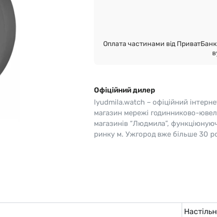
o
Pierre Ricaud
es Lemans
Q&Q
Оплата частинами від ПриватБанк 
в
Офіційний дилер
lyudmila.watch – офіційний інтерне
магазин мережі годинниково-ювел
магазинів “Людмила”, функціюную
ринку м. Ужгород вже більше 30 ро
Настіль