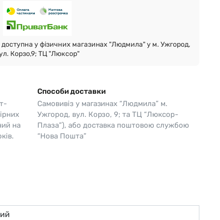
Skagen
Перламутр
Swiss Alpine Military 🇨🇭
доступна у фізичних магазинах "Людмила" у м. Ужгород,
Tissot 🇨🇭
ул. Корзо,9; ТЦ "Люксор"
Способи доставки
т-
Самовивіз у магазинах “Людмила” м.
ірних
Ужгород, вул. Корзо, 9; та ТЦ “Люксор-
чий на
Плаза”), або доставка поштовою службою
ків.
“Нова Пошта”
ний