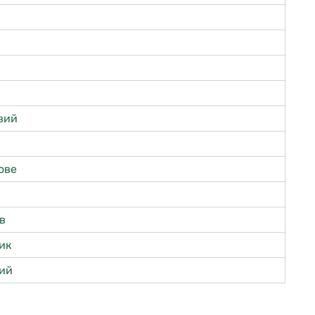
вий
ове
ів
ик
ий