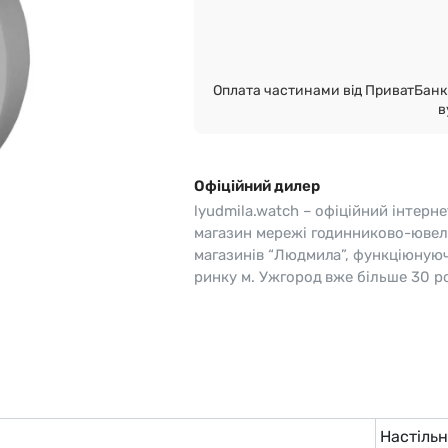
o
Pierre Ricaud
es Lemans
Q&Q
Оплата частинами від ПриватБанк 
в
Офіційний дилер
lyudmila.watch – офіційний інтерне
магазин мережі годинниково-ювел
магазинів “Людмила”, функціюную
ринку м. Ужгород вже більше 30 ро
Настіль