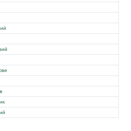
тий
вий
ове
ів
ик
ий