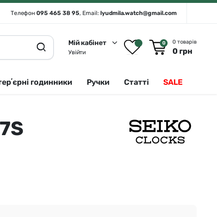
Телефон
095 465 38 95
, Email:
lyudmila.watch@gmail.com
Мій кабінет
0 товарів
0
0
грн
Увійти
терʼєрні годинники
Ручки
Статті
SALE
07S
Rado 🇨🇭
Сріблястий
Romanson
Білий
Royal London
Чорний
Seiko
Золотистий
Seiko (інтерʼєрні годинники)
Зелений
Sergio Tacchini
Синій