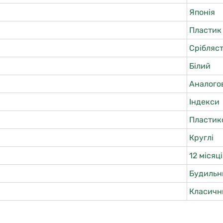
Японія
Пластик
Срібляс
Білий
Аналого
Індекси
Пластик
Круглі
12 місяц
Будильн
Класичн