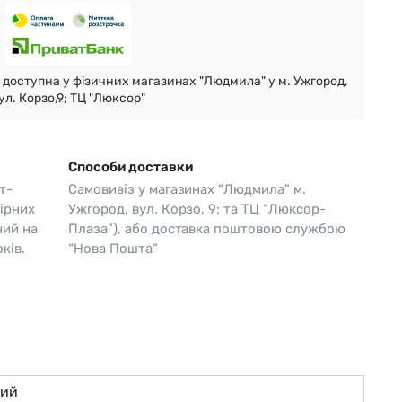
Skagen
Перламутр
Swiss Alpine Military 🇨🇭
доступна у фізичних магазинах "Людмила" у м. Ужгород,
Tissot 🇨🇭
ул. Корзо,9; ТЦ "Люксор"
Способи доставки
т-
Самовивіз у магазинах “Людмила” м.
ірних
Ужгород, вул. Корзо, 9; та ТЦ “Люксор-
чий на
Плаза”), або доставка поштовою службою
ків.
“Нова Пошта”
ний