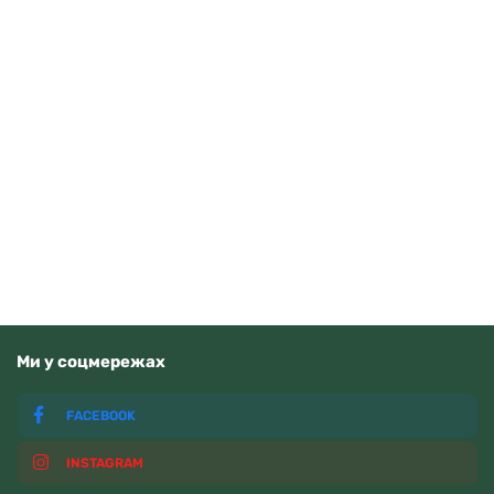
Seiko QHE184K
2000
грн
Додати в кошик
В наявності
Ми у соцмережах
FACEBOOK
INSTAGRAM