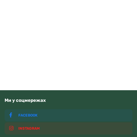
Seiko QHE184K
2000
грн
Додати в кошик
В наявності
Ми у соцмережах
FACEBOOK
INSTAGRAM