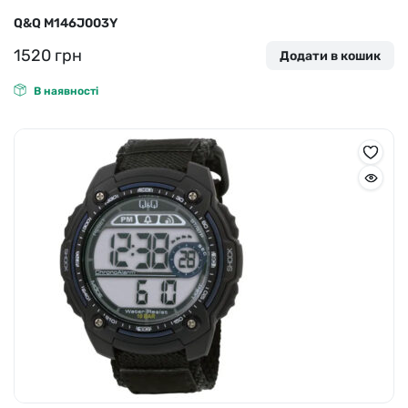
Q&Q M146J003Y
1520
грн
Додати в кошик
В наявності