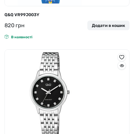
Q&Q VR99J003Y
820
грн
Додати в кошик
В наявності