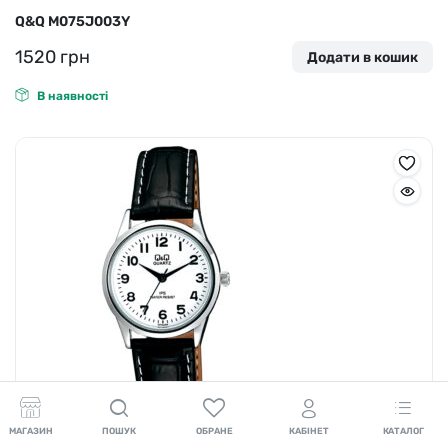
Q&Q M075J003Y
1520
грн
Додати в кошик
В наявності
МАГАЗИН
ПОШУК
ОБРАНЕ
КАБІНЕТ
КАТАЛОГ