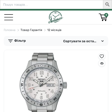
Search
Sear
for:
0
Головна
Товар Гарантія
12 місяців
Фільтр
rch for: