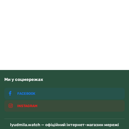
Q&Q C00A-016PY
1150
грн
Додати в кошик
В наявності
Ми у соцмережах
FACEBOOK
INSTAGRAM
lyudmila.watch — офіційний інтернет-магазин мережі