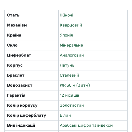
Стать
Жіночі
Механізм
Кварцовий
Країна
Японія
Скло
Мінеральне
Циферблат
Аналоговий
Корпус
Латунь
Браслет
Сталевий
Водозахист
WR 30 м (3 атм)
Гарантія
12 місяців
Колір корпусу
Золотистий
Колір циферблату
Білий
Вид індикації
Арабські цифри та індекси