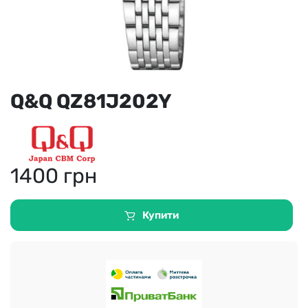
Q&Q QZ81J202Y
1400
грн
Купити