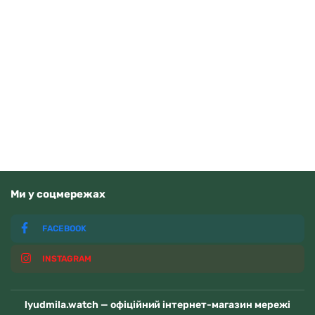
Q&Q C00A-016PY
1150
грн
Додати в кошик
В наявності
Ми у соцмережах
FACEBOOK
INSTAGRAM
lyudmila.watch — офіційний інтернет-магазин мережі