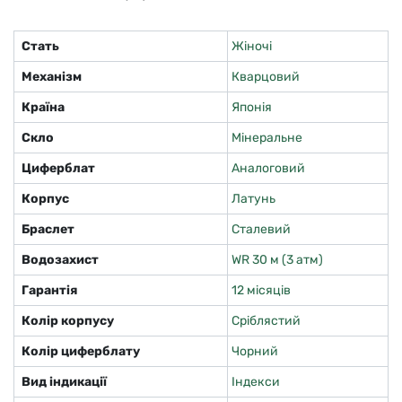
Стать
Жіночі
Механізм
Кварцовий
Країна
Японія
Скло
Мінеральне
Циферблат
Аналоговий
Корпус
Латунь
Браслет
Сталевий
Водозахист
WR 30 м (3 атм)
Гарантія
12 місяців
Колір корпусу
Сріблястий
Колір циферблату
Чорний
Вид індикації
Індекси