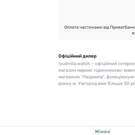
o
Pierre Ricaud
es Lemans
Q&Q
Оплата частинами від ПриватБанк 
в
Офіційний дилер
lyudmila.watch – офіційний інтерне
магазин мережі годинниково-ювел
магазинів “Людмила”, функціюную
ринку м. Ужгород вже більше 30 ро
Жіночі