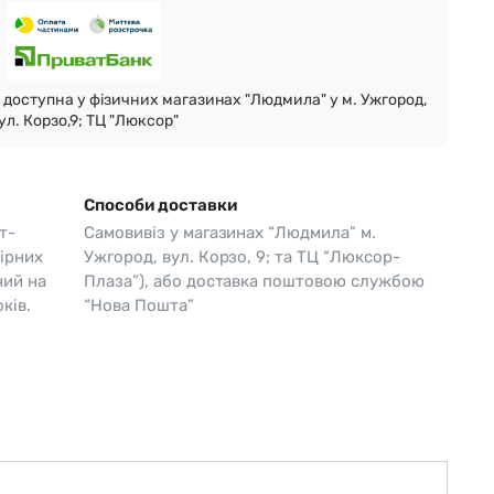
Skagen
Перламутр
Swiss Alpine Military 🇨🇭
доступна у фізичних магазинах "Людмила" у м. Ужгород,
Tissot 🇨🇭
ул. Корзо,9; ТЦ "Люксор"
Способи доставки
т-
Самовивіз у магазинах “Людмила” м.
ірних
Ужгород, вул. Корзо, 9; та ТЦ “Люксор-
чий на
Плаза”), або доставка поштовою службою
ків.
“Нова Пошта”