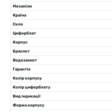
Механізм
Країна
Скло
Циферблат
Корпус
Браслет
Водозахист
Гарантія
Колір корпусу
Колір циферблату
Вид індикації
Форма корпусу