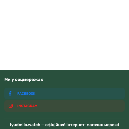
Q&Q C00A-016PY
1150
грн
Додати в кошик
В наявності
Ми у соцмережах
FACEBOOK
INSTAGRAM
lyudmila.watch — офіційний інтернет-магазин мережі