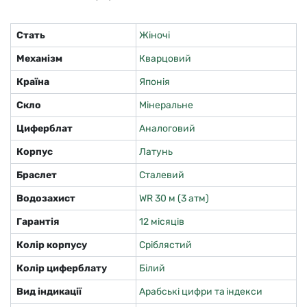
Стать
Жіночі
Механізм
Кварцовий
Країна
Японія
Скло
Мінеральне
Циферблат
Аналоговий
Корпус
Латунь
Браслет
Сталевий
Водозахист
WR 30 м (3 атм)
Гарантія
12 місяців
Колір корпусу
Сріблястий
Колір циферблату
Білий
Вид індикації
Арабські цифри та індекси