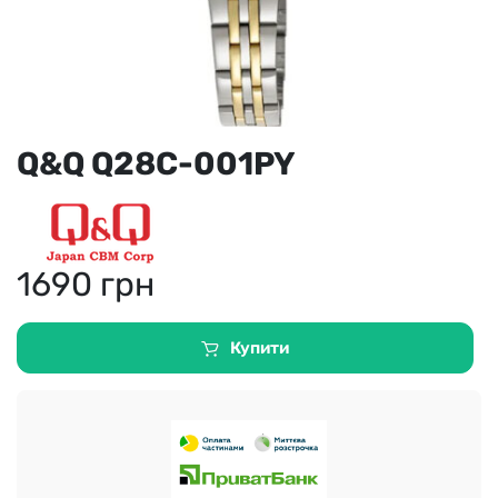
Q&Q Q28C-001PY
1690
грн
Купити