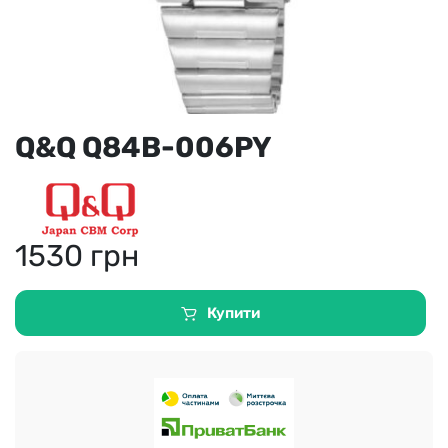
Q&Q Q84B-006PY
1530
грн
Купити