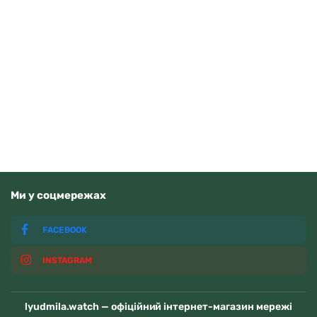
Q&Q C00A-016PY
1150
грн
Додати в кошик
В наявності
Ми у соцмережах
FACEBOOK
INSTAGRAM
lyudmila.watch — офіційний інтернет-магазин мережі