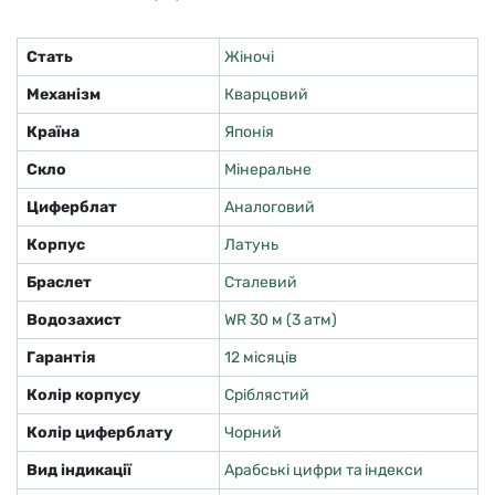
Стать
Жіночі
Механізм
Кварцовий
Країна
Японія
Скло
Мінеральне
Циферблат
Аналоговий
Корпус
Латунь
Браслет
Сталевий
Водозахист
WR 30 м (3 атм)
Гарантія
12 місяців
Колір корпусу
Сріблястий
Колір циферблату
Чорний
Вид індикації
Арабські цифри та індекси