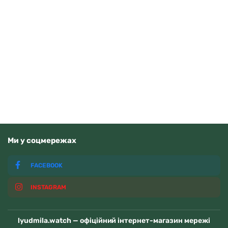
Q&Q C00A-016PY
1150
грн
Додати в кошик
В наявності
Ми у соцмережах
FACEBOOK
INSTAGRAM
lyudmila.watch — офіційний інтернет-магазин мережі