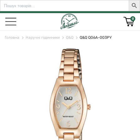
Search
Sear
for:
0
Головна
Наручні годинники
Q&Q
Q&Q Q06A-003PY
rch for: