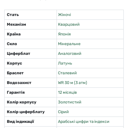
Стать
Жіночі
Механізм
Кварцовий
Країна
Японія
Скло
Мінеральне
Циферблат
Аналоговий
Корпус
Латунь
Браслет
Сталевий
Водозахист
WR 30 м (3 атм)
Гарантія
12 місяців
Колір корпусу
Золотистий
Колір циферблату
Сірий
Вид індикації
Арабські цифри та індекси