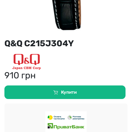
Q&Q C215J304Y
910
грн
Купити