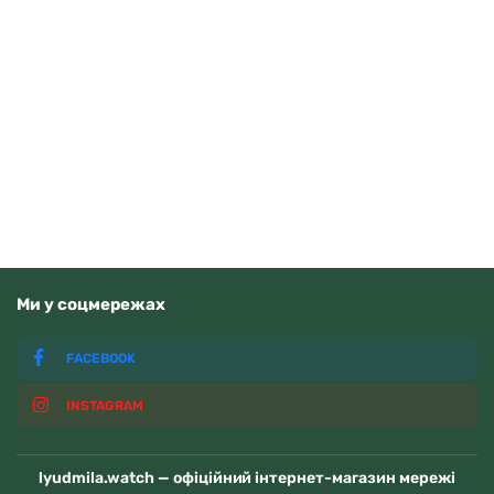
Q&Q C00A-016PY
1150
грн
Додати в кошик
В наявності
Ми у соцмережах
FACEBOOK
INSTAGRAM
lyudmila.watch — офіційний інтернет-магазин мережі