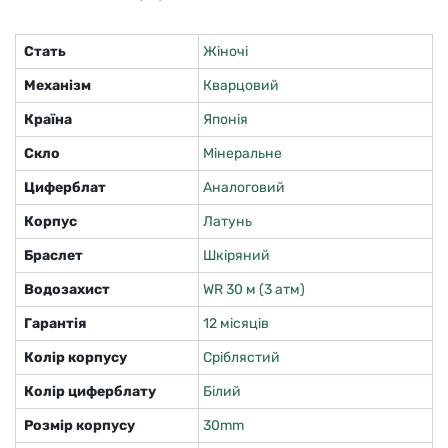
Стать
Жіночі
Механізм
Кварцовий
Країна
Японія
Скло
Мінеральне
Циферблат
Аналоговий
Корпус
Латунь
Браслет
Шкіряний
Водозахист
WR 30 м (3 атм)
Гарантія
12 місяців
Колір корпусу
Сріблястий
Колір циферблату
Білий
Розмір корпусу
30mm