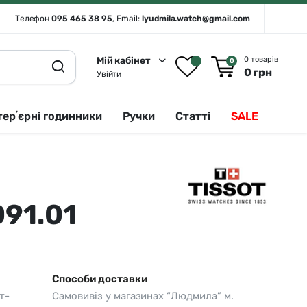
Телефон
095 465 38 95
, Email:
lyudmila.watch@gmail.com
Мій кабінет
0 товарів
0
0
грн
Увійти
терʼєрні годинники
Ручки
Статті
SALE
Rado 🇨🇭
Сріблястий
Romanson
Білий
091.01
Royal London
Чорний
Seiko
Золотистий
Seiko (інтерʼєрні годинники)
Зелений
Способи доставки
т-
Самовивіз у магазинах “Людмила” м.
Sergio Tacchini
Синій