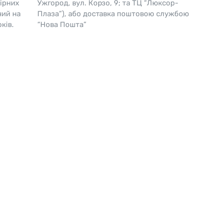
ірних
Ужгород, вул. Корзо, 9; та ТЦ “Люксор-
чий на
Плаза”), або доставка поштовою службою
Skagen
Перламутр
ків.
“Нова Пошта”
Swiss Alpine Military 🇨🇭
Tissot 🇨🇭