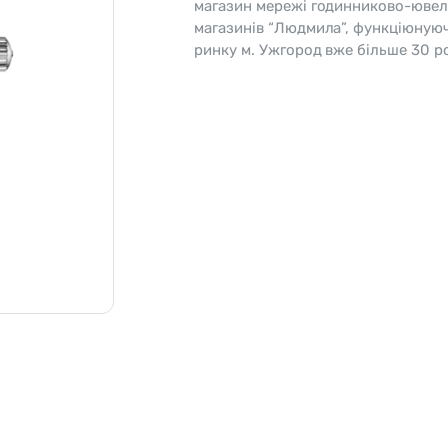
магазин мережі годинниково-ювел
магазинів “Людмила”, функціюную
o
Pierre Ricaud
ринку м. Ужгород вже більше 30 ро
es Lemans
Q&Q