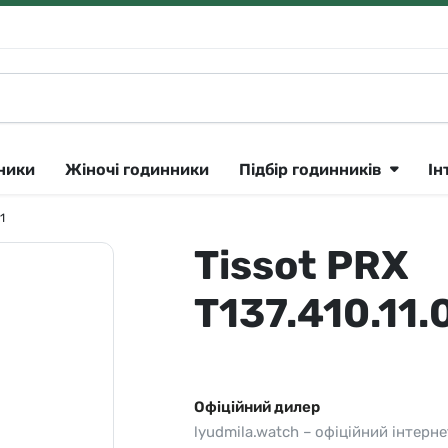
нники
Жіночі годинники
Підбір годинників
Ін
1
Tissot PRX
Klein
Lee Cooper
Сріблястий
ique Constant 🇨🇭
утні
Longines 🇨🇭
Рожеве золото
T137.410.11.
ok
тні
Lorus
Золотистий
CK
Louis Erard 🇨🇭
Чорний
ar
і
Orient
Синій
Офіційний дилер
lyudmila.watch – офіційний інтерне
a 🇨🇭
Parker
Сірий