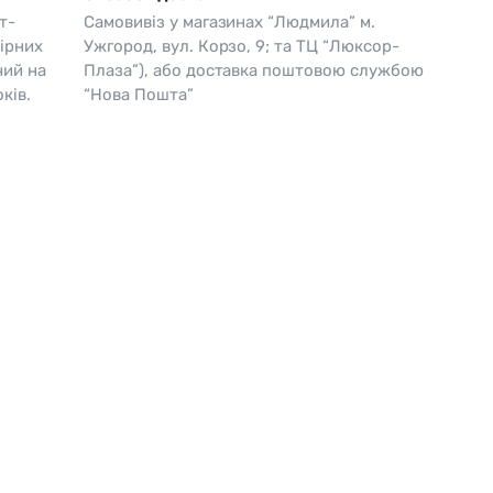
т-
Самовивіз у магазинах “Людмила” м.
Skagen
Перламутр
ірних
Ужгород, вул. Корзо, 9; та ТЦ “Люксор-
чий на
Плаза”), або доставка поштовою службою
Swiss Alpine Military 🇨🇭
ків.
“Нова Пошта”
Tissot 🇨🇭