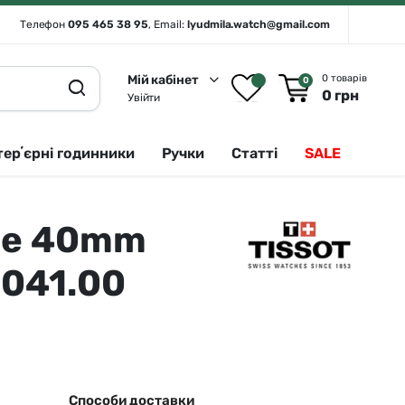
Телефон
095 465 38 95
, Email:
lyudmila.watch@gmail.com
Мій кабінет
0 товарів
0
0
грн
Увійти
терʼєрні годинники
Ручки
Статті
SALE
ade 40mm
Rado 🇨🇭
Сріблястий
Romanson
Білий
.041.00
Royal London
Чорний
Seiko
Золотистий
Seiko (інтерʼєрні годинники)
Зелений
Sergio Tacchini
Синій
Способи доставки