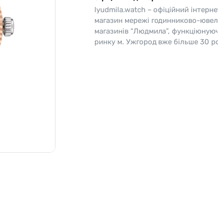
lyudmila.watch – офіційний інтерне
o
Pierre Ricaud
магазин мережі годинниково-ювел
магазинів “Людмила”, функціюную
es Lemans
Q&Q
ринку м. Ужгород вже більше 30 ро