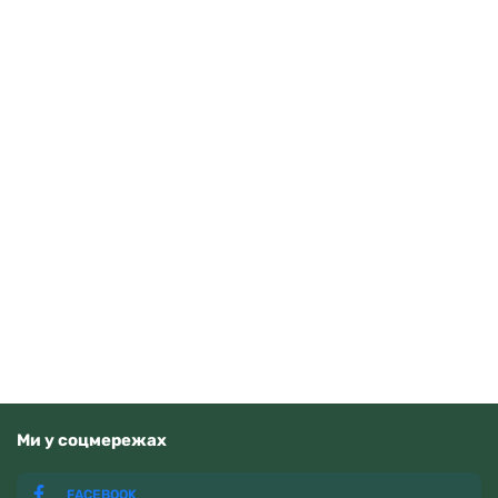
Casio AE-1500WHC-1AVEF
3710
грн
Додати в кошик
В наявності
Ми у соцмережах
FACEBOOK