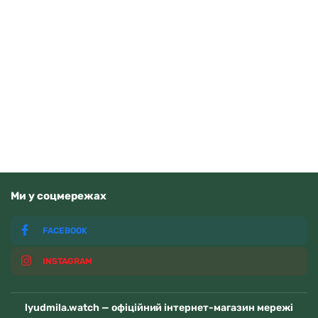
Casio AE-1500WHC-1AVEF
3710
грн
Додати в кошик
В наявності
Ми у соцмережах
FACEBOOK
INSTAGRAM
lyudmila.watch — офіційний інтернет-магазин мережі