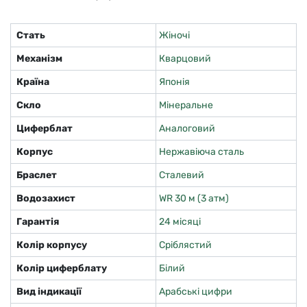
Стать
Жіночі
Механізм
Кварцовий
Країна
Японія
Скло
Мінеральне
Циферблат
Аналоговий
Корпус
Нержавіюча сталь
Браслет
Сталевий
Водозахист
WR 30 м (3 атм)
Гарантія
24 місяці
Колір корпусу
Сріблястий
Колір циферблату
Білий
Вид індикації
Арабські цифри