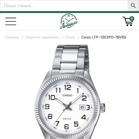
Search
Sear
for:
0
Головна
Наручні годинники
Casio
Casio LTP-1302PD-7BVEG
rch for: