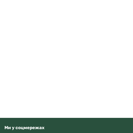
Casio AE-1500WHC-1AVEF
3710
грн
Додати в кошик
В наявності
Ми у соцмережах