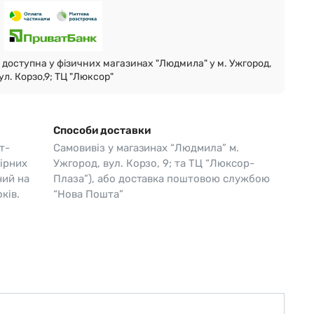
Skagen
Перламутр
Swiss Alpine Military 🇨🇭
доступна у фізичних магазинах "Людмила" у м. Ужгород,
Tissot 🇨🇭
ул. Корзо,9; ТЦ "Люксор"
Способи доставки
т-
Самовивіз у магазинах “Людмила” м.
ірних
Ужгород, вул. Корзо, 9; та ТЦ “Люксор-
чий на
Плаза”), або доставка поштовою службою
ків.
“Нова Пошта”