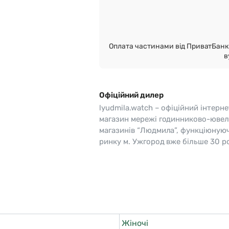
o
Pierre Ricaud
es Lemans
Q&Q
Оплата частинами від ПриватБанк 
в
Офіційний дилер
lyudmila.watch – офіційний інтерне
магазин мережі годинниково-ювел
магазинів “Людмила”, функціюную
ринку м. Ужгород вже більше 30 ро
Жіночі