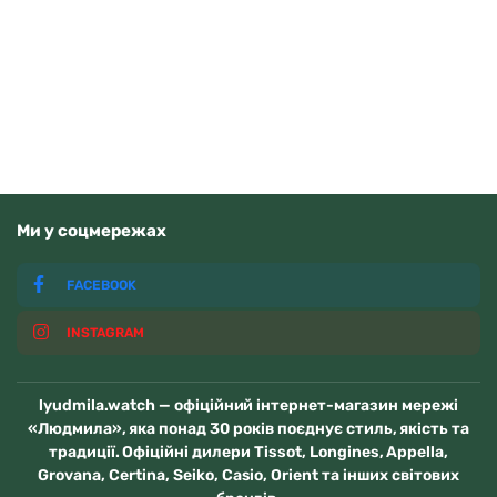
3710
грн
Додати в кошик
В наявності
Ми у соцмережах
FACEBOOK
INSTAGRAM
lyudmila.watch — офіційний інтернет-магазин мережі
«Людмила», яка понад 30 років поєднує стиль, якість та
традиції. Офіційні дилери Tissot, Longines, Appella,
Grovana, Certina, Seiko, Casio, Orient та інших світових