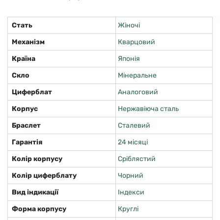
Стать
Жіночі
Механізм
Кварцовий
Країна
Японія
Скло
Мінеральне
Циферблат
Аналоговий
Корпус
Нержавіюча сталь
Браслет
Сталевий
Гарантія
24 місяці
Колір корпусу
Сріблястий
Колір циферблату
Чорний
Вид індикації
Індекси
Форма корпусу
Круглі