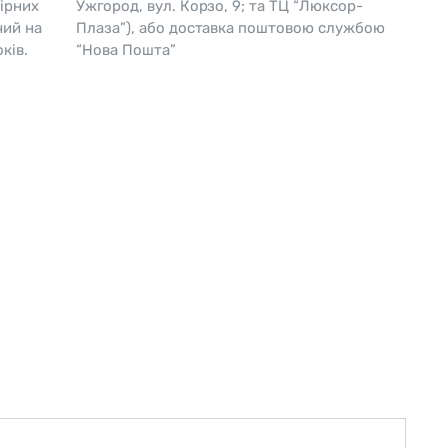
ірних
Ужгород, вул. Корзо, 9; та ТЦ “Люксор-
чий на
Плаза”), або доставка поштовою службою
Skagen
Перламутр
ків.
“Нова Пошта”
Swiss Alpine Military 🇨🇭
Tissot 🇨🇭