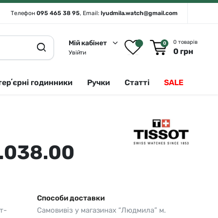
Телефон
095 465 38 95
, Email:
lyudmila.watch@gmail.com
Мій кабінет
0 товарів
0
0
грн
Увійти
терʼєрні годинники
Ручки
Статті
SALE
Rado 🇨🇭
Сріблястий
Romanson
Білий
.038.00
Royal London
Чорний
Seiko
Золотистий
Seiko (інтерʼєрні годинники)
Зелений
Способи доставки
т-
Самовивіз у магазинах “Людмила” м.
Sergio Tacchini
Синій