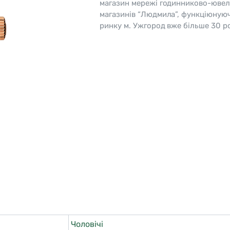
магазин мережі годинниково-ювел
магазинів “Людмила”, функціюную
o
Pierre Ricaud
ринку м. Ужгород вже більше 30 ро
es Lemans
Q&Q
Чоловічі