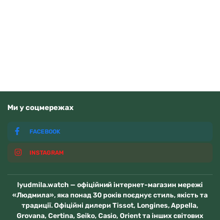
Tissot Ballade 40mm T156.410.11.351.00
Читати далі
Немає у наявності
Ми у соцмережах
FACEBOOK
INSTAGRAM
lyudmila.watch — офіційний інтернет-магазин мережі
«Людмила», яка понад 30 років поєднує стиль, якість та
традиції. Офіційні дилери Tissot, Longines, Appella,
Grovana, Certina, Seiko, Casio, Orient та інших світових