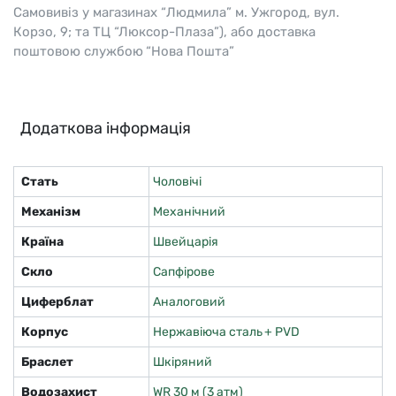
Самовивіз у магазинах “Людмила” м. Ужгород, вул.
Корзо, 9; та ТЦ “Люксор-Плаза”), або доставка
поштовою службою “Нова Пошта”
Додаткова інформація
Стать
Чоловічі
Механізм
Механічний
Країна
Швейцарія
Скло
Сапфірове
Циферблат
Аналоговий
Корпус
Нержавіюча сталь + PVD
Браслет
Шкіряний
Водозахист
WR 30 м (3 атм)